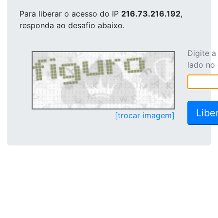
Para liberar o acesso
do IP
216.73.216.192
,
responda ao desafio abaixo.
Digite 
lado no
[trocar imagem]