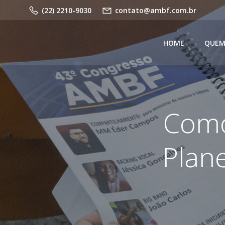
Pular
(22) 2210-9030
contato@ambf.com.br
para
o
conteúdo
HOME
QUEM
Como
Plan