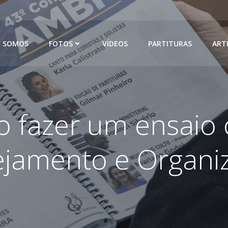
 SOMOS
FOTOS
VÍDEOS
PARTITURAS
ART
 fazer um ensaio c
ejamento e Organi