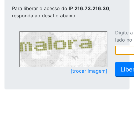
Para liberar o acesso
do IP
216.73.216.30
,
responda ao desafio abaixo.
Digite 
lado no
[trocar imagem]